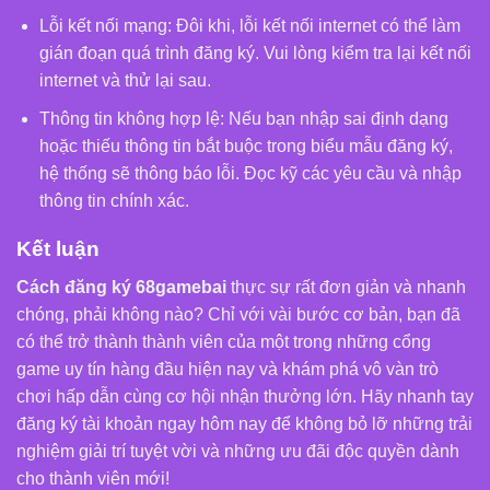
Lỗi kết nối mạng: Đôi khi, lỗi kết nối internet có thể làm
gián đoạn quá trình đăng ký. Vui lòng kiểm tra lại kết nối
internet và thử lại sau.
Thông tin không hợp lệ: Nếu bạn nhập sai định dạng
hoặc thiếu thông tin bắt buộc trong biểu mẫu đăng ký,
hệ thống sẽ thông báo lỗi. Đọc kỹ các yêu cầu và nhập
thông tin chính xác.
Kết luận
Cách đăng ký 68gamebai
thực sự rất đơn giản và nhanh
chóng, phải không nào? Chỉ với vài bước cơ bản, bạn đã
có thể trở thành thành viên của một trong những cổng
game uy tín hàng đầu hiện nay và khám phá vô vàn trò
chơi hấp dẫn cùng cơ hội nhận thưởng lớn. Hãy nhanh tay
đăng ký tài khoản ngay hôm nay để không bỏ lỡ những trải
nghiệm giải trí tuyệt vời và những ưu đãi độc quyền dành
cho thành viên mới!