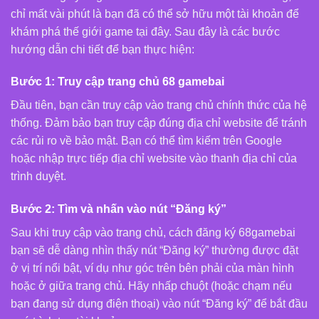
chỉ mất vài phút là bạn đã có thể sở hữu một tài khoản để
khám phá thế giới game tại đây. Sau đây là các bước
hướng dẫn chi tiết để bạn thực hiện:
Bước 1: Truy cập trang chủ 68 gamebai
Đầu tiên, bạn cần truy cập vào trang chủ chính thức của hệ
thống. Đảm bảo bạn truy cập đúng địa chỉ website để tránh
các rủi ro về bảo mật. Bạn có thể tìm kiếm trên Google
hoặc nhập trực tiếp địa chỉ website vào thanh địa chỉ của
trình duyệt.
Bước 2: Tìm và nhấn vào nút “Đăng ký”
Sau khi truy cập vào trang chủ, cách đăng ký 68gamebai
bạn sẽ dễ dàng nhìn thấy nút “Đăng ký” thường được đặt
ở vị trí nổi bật, ví dụ như góc trên bên phải của màn hình
hoặc ở giữa trang chủ. Hãy nhấp chuột (hoặc chạm nếu
bạn đang sử dụng điện thoại) vào nút “Đăng ký” để bắt đầu