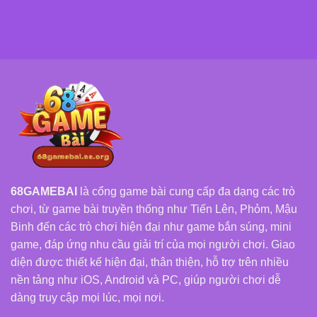
68GAMEBAI
là cổng game bài cung cấp đa dạng các trò
chơi, từ game bài truyền thống như Tiến Lên, Phỏm, Mậu
Binh đến các trò chơi hiện đại như game bắn súng, mini
game, đáp ứng nhu cầu giải trí của mọi người chơi. Giao
diện được thiết kế hiện đại, thân thiện, hỗ trợ trên nhiều
nền tảng như iOS, Android và PC, giúp người chơi dễ
dàng truy cập mọi lúc, mọi nơi.