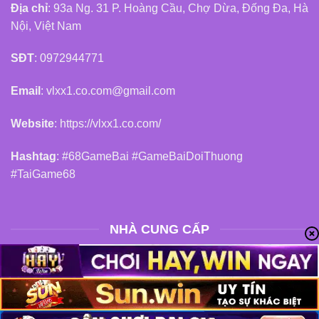
Địa chỉ
: 93a Ng. 31 P. Hoàng Cầu, Chợ Dừa, Đống Đa, Hà
Nội, Việt Nam
SĐT
: 0972944771
Email
:
vlxx1.co.com@gmail.com
Website
:
https://vlxx1.co.com/
Hashtag
: #68GameBai #GameBaiDoiThuong
#TaiGame68
NHÀ CUNG CẤP