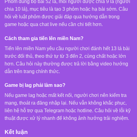
Phỏm dùng bộ bài 52 lá, mỗi người được chia 9 lá (người
chia 10 lá), mục tiêu là tạo 3 phỏm hoặc hạ bài sớm. Câu
hỏi về luật phỏm được giải đáp qua hướng dẫn trong
game hoặc qua chat live nếu cần chi tiết hơn.
Cách tham gia tiến lên miền Nam?
Tiến lên miền Nam yêu cầu người chơi đánh hết 13 lá bài
trước đối thủ, theo thứ tự từ 3 đến 2, cùng chất hoặc lớn
hơn. Câu hỏi này thường được trả lời bằng video hướng
dẫn trên trang chính thức.
Game bị lag phải làm sao?
Nếu game lag hoặc mất kết nối, người chơi nên kiểm tra
mạng, thoát ra đăng nhập lại. Nếu vẫn không khắc phục,
liên hệ hỗ trợ qua Telegram hoặc hotline. Câu hỏi về lỗi kỹ
thuật được xử lý nhanh để không ảnh hưởng trải nghiệm.
Kết luận