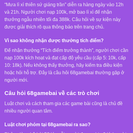
“Mưa lì xì thiên sứ giáng trần” diễn ra hàng ngày vào 12h
và 21h. Người chơi nạp 100k, mở bao lì xì để nhận
thưởng ngẫu nhiên tối đa 388k. Câu hỏi về sự kiện này
được giải thích rõ qua thông báo trên trang chủ.
Vì sao không nhận được thưởng tích điểm?
Để nhận thưởng “Tích điểm trưởng thành”, người chơi cần
nạp 100k kích hoạt và đạt cấp độ yêu cầu (cấp 5: 10k, cấp
10: 18k). Nếu không thấy thưởng, hãy kiểm tra điều kiện
hoặc hỏi hỗ trợ. Đây là câu hỏi 68gamebai thường gặp ở
người mới.
Câu hỏi 68gamebai về các trò chơi
Luật chơi và cách tham gia các game bài cũng là chủ đề
nhiều người quan tâm.
Luật chơi phỏm tại 68gamebai ra sao?