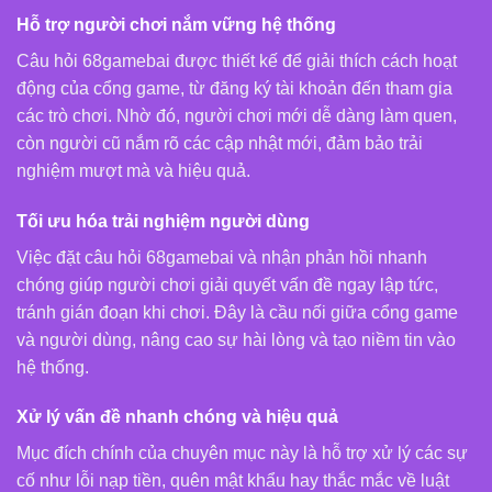
Hỗ trợ người chơi nắm vững hệ thống
Câu hỏi 68gamebai được thiết kế để giải thích cách hoạt
động của cổng game, từ đăng ký tài khoản đến tham gia
các trò chơi. Nhờ đó, người chơi mới dễ dàng làm quen,
còn người cũ nắm rõ các cập nhật mới, đảm bảo trải
nghiệm mượt mà và hiệu quả.
Tối ưu hóa trải nghiệm người dùng
Việc đặt câu hỏi 68gamebai và nhận phản hồi nhanh
chóng giúp người chơi giải quyết vấn đề ngay lập tức,
tránh gián đoạn khi chơi. Đây là cầu nối giữa cổng game
và người dùng, nâng cao sự hài lòng và tạo niềm tin vào
hệ thống.
Xử lý vấn đề nhanh chóng và hiệu quả
Mục đích chính của chuyên mục này là hỗ trợ xử lý các sự
cố như lỗi nạp tiền, quên mật khẩu hay thắc mắc về luật