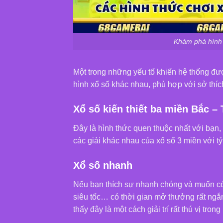
Khám phá hình t
Một trong những yếu tố khiến hệ thống được
hình xổ số khác nhau, phù hợp với sở thíc
Xổ số kiến thiết ba miền Bắc –
Đây là hình thức quen thuộc nhất với bạn, 
các giải khác nhau của xổ số 3 miền với tỷ
Xổ số nhanh
Nếu bạn thích sự nhanh chóng và muốn có k
siêu tốc… có thời gian mở thưởng rất ngắn,
thấy đây là một cách giải trí rất thú vị tro