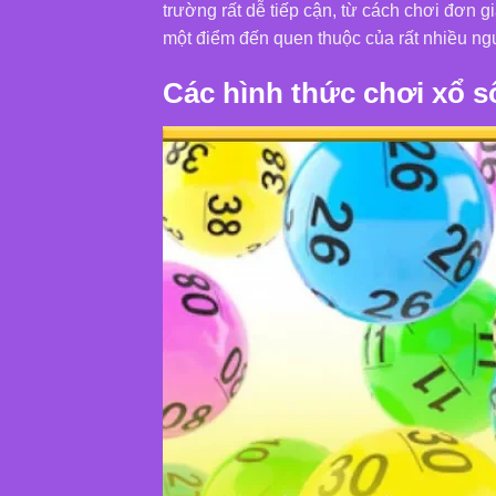
trường rất dễ tiếp cận, từ cách chơi đơn g
một điểm đến quen thuộc của rất nhiều ng
Các hình thức chơi xổ s