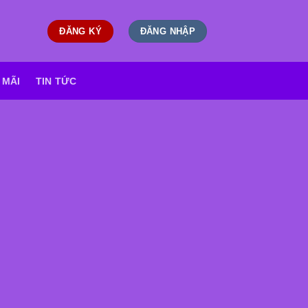
ĐĂNG KÝ
ĐĂNG NHẬP
 MÃI
TIN TỨC