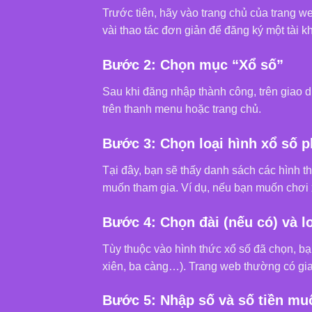
Trước tiên, hãy vào trang chủ của trang w
vài thao tác đơn giản để đăng ký một tài 
Bước 2: Chọn mục “Xổ số”
Sau khi đăng nhập thành công, trên giao d
trên thanh menu hoặc trang chủ.
Bước 3: Chọn loại hình xổ số 
Tại đây, bạn sẽ thấy danh sách các hình t
muốn tham gia. Ví dụ, nếu bạn muốn chơi
Bước 4: Chọn đài (nếu có) và l
Tùy thuộc vào hình thức xổ số đã chọn, bạn
xiên, ba càng…). Trang web thường có giao
Bước 5: Nhập số và số tiền m