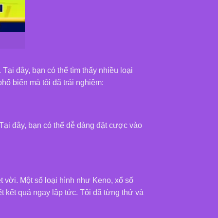
Tại đây, bạn có thể tìm thấy nhiều loại
hổ biến mà tôi đã trải nghiệm:
 Tại đây, bạn có thể dễ dàng đặt cược vào
 vời. Một số loại hình như Keno, xổ số
ết kết quả ngay lập tức. Tôi đã từng thử và