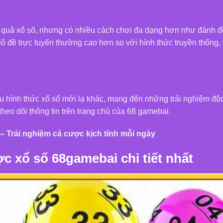
t quả xổ số, nhưng có nhiều cách chơi đa dạng hơn như đánh đề
lô đề trực tuyến thường cao hơn so với hình thức truyền thống, 
ều hình thức xổ số mới lạ khác, mang đến những trải nghiệm độ
eo dõi thông tin trên trang chủ của 68 gamebai.
– Trải nghiệm cá cược kịch tính mỗi ngày
 xổ số 68gamebai chi tiết nhất