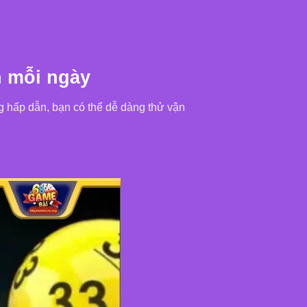
n mỗi ngày
g hấp dẫn, bạn có thể dễ dàng thử vận