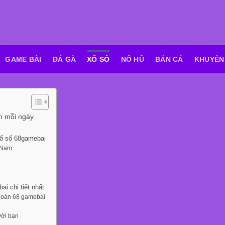
GAME BÀI
ĐÁ GÀ
XỔ SỐ
NỔ HŨ
BẮN CÁ
KHUYẾN
n mỗi ngày
 xổ số 68gamebai
– Nam
i chi tiết nhất
khoản 68 gamebai
với bạn