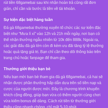
rút tiền 68gamebai sau khi nhận hoàn trả cũng rất đơn
giản, chỉ cần vài bước là tiền về tài khoản.
Sự kiện đặc biệt hàng tuần
Đá gà 68gamebai thường xuyên tổ chức các sự kiện đặc
biệt như “Mưa lì xì” vào 12h và 21h mỗi ngày, nơi bạn có
thể nhận thưởng ngẫu nhiên từ 10k đến 888k. Ngoài ra,
các giải đấu đá gà lớn còn đi kèm ưu đãi tăng tỷ lệ thưởng
hoặc quà tặng giá trị. Bạn chỉ cần theo dõi thông báo trên
trang chủ hoặc fanpage để tham gia.
Thưởng giới thiệu bạn bè
Nếu bạn mời bạn bè tham gia đá gà 68gamebai, cả hai sẽ
nhận được phần thưởng hấp dẫn dựa trên số tiền nạp và
cược của người được mời. Đây là chương trình khuyến
khích cộng đồng, giúp bạn vừa có thêm người cùng chơi
vừa kiếm bonus dễ dàng. Cách rút tiền từ thưởng giới
thiệu cũng nhanh chóng, chỉ mất 5-10 phút.