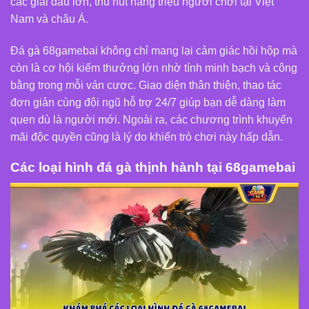
các giải đấu lớn, thu hút hàng triệu người chơi tại Việt
Nam và châu Á.
Đá gà 68gamebai không chỉ mang lại cảm giác hồi hộp mà
còn là cơ hội kiếm thưởng lớn nhờ tính minh bạch và công
bằng trong mỗi ván cược. Giao diện thân thiện, thao tác
đơn giản cùng đội ngũ hỗ trợ 24/7 giúp bạn dễ dàng làm
quen dù là người mới. Ngoài ra, các chương trình khuyến
mãi độc quyền cũng là lý do khiến trò chơi này hấp dẫn.
Các loại hình đá gà thịnh hành tại 68gamebai