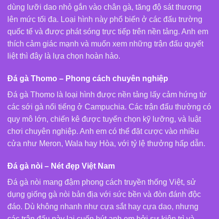
dùng lưỡi dao nhỏ gắn vào chân gà, tăng độ sát thương
lên mức tối đa. Loại hình này phổ biến ở các đấu trường
quốc tế và được phát sóng trực tiếp trên nền tảng. Anh em
thích cảm giác mạnh và muốn xem những trận đấu quyết
liệt thì đây là lựa chọn hoàn hảo.
Đá gà Thomo – Phong cách chuyên nghiệp
Đá gà Thomo là loại hình được nền tảng lấy cảm hứng từ
các sới gà nổi tiếng ở Campuchia. Các trận đấu thường có
quy mô lớn, chiến kê được tuyển chọn kỹ lưỡng, và luật
chơi chuyên nghiệp. Anh em có thể đặt cược vào nhiều
cửa như Meron, Wala hay Hòa, với tỷ lệ thưởng hấp dẫn.
Đá gà nòi – Nét đẹp Việt Nam
Đá gà nòi mang đậm phong cách truyền thống Việt, sử
dụng giống gà nòi bản địa với sức bền và đòn đánh độc
đáo. Dù không nhanh như cựa sắt hay cựa dao, nhưng
các trận đấu này lại cuốn hút anh em bởi sự kiên trì và