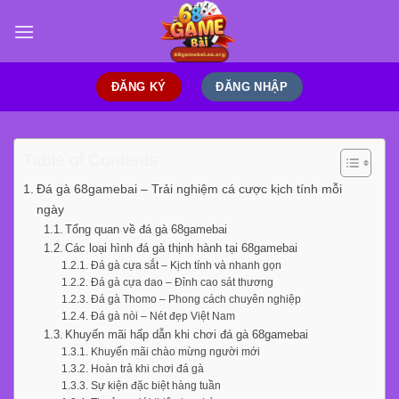
Bỏ
qua
nội
dung
ĐĂNG KÝ
ĐĂNG NHẬP
Table of Contents
Đá gà 68gamebai – Trải nghiệm cá cược kịch tính mỗi
ngày
Tổng quan về đá gà 68gamebai
Các loại hình đá gà thịnh hành tại 68gamebai
Đá gà cựa sắt – Kịch tính và nhanh gọn
Đá gà cựa dao – Đỉnh cao sát thương
Đá gà Thomo – Phong cách chuyên nghiệp
Đá gà nòi – Nét đẹp Việt Nam
Khuyến mãi hấp dẫn khi chơi đá gà 68gamebai
Khuyến mãi chào mừng người mới
Hoàn trả khi chơi đá gà
Sự kiện đặc biệt hàng tuần