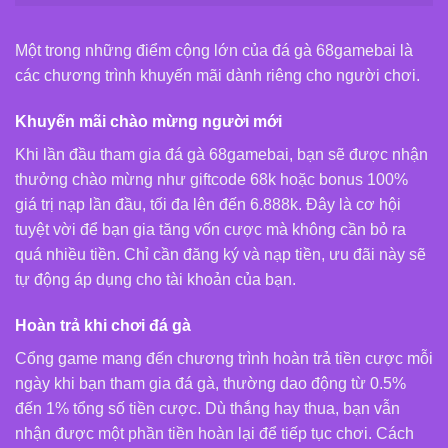
Một trong những điểm cộng lớn của đá gà 68gamebai là
các chương trình khuyến mãi dành riêng cho người chơi.
Khuyến mãi chào mừng người mới
Khi lần đầu tham gia đá gà 68gamebai, bạn sẽ được nhận
thưởng chào mừng như giftcode 68k hoặc bonus 100%
giá trị nạp lần đầu, tối đa lên đến 6.888k. Đây là cơ hội
tuyệt vời để bạn gia tăng vốn cược mà không cần bỏ ra
quá nhiều tiền. Chỉ cần đăng ký và nạp tiền, ưu đãi này sẽ
tự động áp dụng cho tài khoản của bạn.
Hoàn trả khi chơi đá gà
Cổng game mang đến chương trình hoàn trả tiền cược mỗi
ngày khi bạn tham gia đá gà, thường dao động từ 0.5%
đến 1% tổng số tiền cược. Dù thắng hay thua, bạn vẫn
nhận được một phần tiền hoàn lại để tiếp tục chơi. Cách