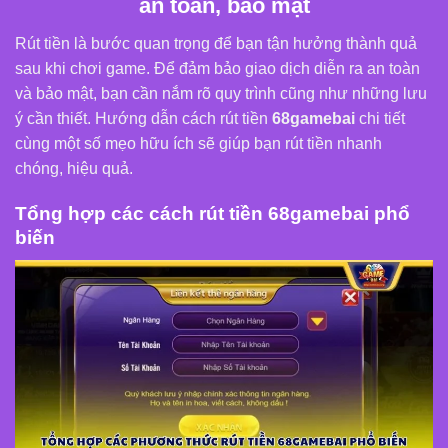
an toàn, bảo mật
Rút tiền là bước quan trọng để bạn tận hưởng thành quả
sau khi chơi game. Để đảm bảo giao dịch diễn ra an toàn
và bảo mật, bạn cần nắm rõ quy trình cũng như những lưu
ý cần thiết. Hướng dẫn cách rút tiền
68gamebai
chi tiết
cùng một số mẹo hữu ích sẽ giúp bạn rút tiền nhanh
chóng, hiệu quả.
Tổng hợp các cách rút tiền 68gamebai phổ
biến