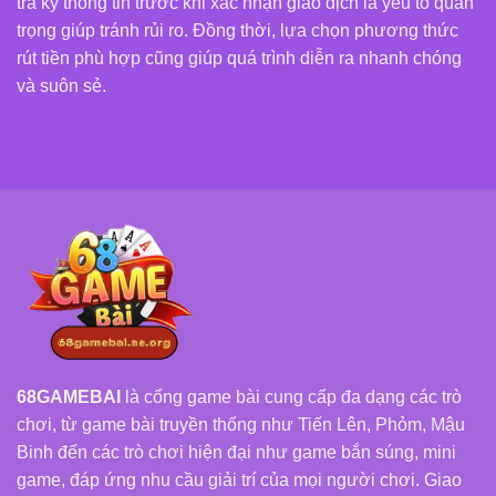
tra kỹ thông tin trước khi xác nhận giao dịch là yếu tố quan
trọng giúp tránh rủi ro. Đồng thời, lựa chọn phương thức
rút tiền phù hợp cũng giúp quá trình diễn ra nhanh chóng
và suôn sẻ.
68GAMEBAI
là cổng game bài cung cấp đa dạng các trò
chơi, từ game bài truyền thống như Tiến Lên, Phỏm, Mậu
Binh đến các trò chơi hiện đại như game bắn súng, mini
game, đáp ứng nhu cầu giải trí của mọi người chơi. Giao