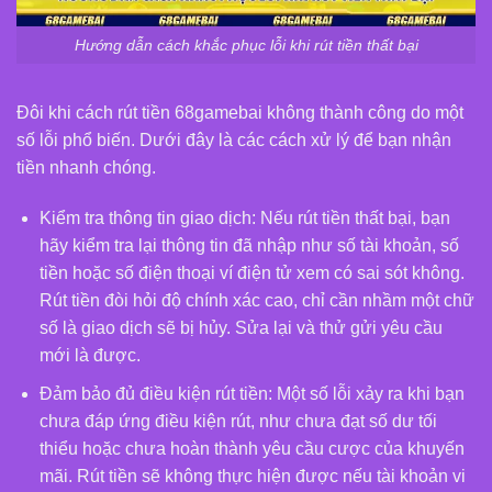
Hướng dẫn cách khắc phục lỗi khi rút tiền thất bại
Đôi khi cách rút tiền 68gamebai không thành công do một
số lỗi phổ biến. Dưới đây là các cách xử lý để bạn nhận
tiền nhanh chóng.
Kiểm tra thông tin giao dịch: Nếu rút tiền thất bại, bạn
hãy kiểm tra lại thông tin đã nhập như số tài khoản, số
tiền hoặc số điện thoại ví điện tử xem có sai sót không.
Rút tiền đòi hỏi độ chính xác cao, chỉ cần nhầm một chữ
số là giao dịch sẽ bị hủy. Sửa lại và thử gửi yêu cầu
mới là được.
Đảm bảo đủ điều kiện rút tiền: Một số lỗi xảy ra khi bạn
chưa đáp ứng điều kiện rút, như chưa đạt số dư tối
thiểu hoặc chưa hoàn thành yêu cầu cược của khuyến
mãi. Rút tiền sẽ không thực hiện được nếu tài khoản vi