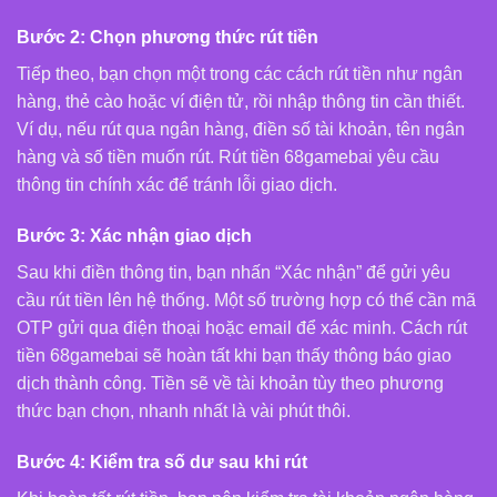
Bước 2: Chọn phương thức rút tiền
Tiếp theo, bạn chọn một trong các cách rút tiền như ngân
hàng, thẻ cào hoặc ví điện tử, rồi nhập thông tin cần thiết.
Ví dụ, nếu rút qua ngân hàng, điền số tài khoản, tên ngân
hàng và số tiền muốn rút. Rút tiền 68gamebai yêu cầu
thông tin chính xác để tránh lỗi giao dịch.
Bước 3: Xác nhận giao dịch
Sau khi điền thông tin, bạn nhấn “Xác nhận” để gửi yêu
cầu rút tiền lên hệ thống. Một số trường hợp có thể cần mã
OTP gửi qua điện thoại hoặc email để xác minh. Cách rút
tiền 68gamebai sẽ hoàn tất khi bạn thấy thông báo giao
dịch thành công. Tiền sẽ về tài khoản tùy theo phương
thức bạn chọn, nhanh nhất là vài phút thôi.
Bước 4: Kiểm tra số dư sau khi rút