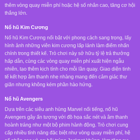
thêm vòng quay miễn phí hoặc hệ số nhân cao, tăng cơ hội
thắng lớn.
Nổ hũ Kim Cương
Nổ hũ Kim Cương nổi bật với phong cách sang trọng, lấy
hình ảnh những viên kim cương lấp lánh làm điểm nhấn
chính trong thiết kế. Trò chơi này sở hữu tỷ lệ trả thưởng
hấp dẫn, cùng các vòng quay miễn phí xuất hiện ngẫu
nhiên, tạo thêm kịch tính cho mỗi lần quay. Giao diện tinh
tế kết hợp âm thanh nhẹ nhàng mang đến cảm giác thư
giãn nhưng không kém phần hào hứng.
Nổ hũ Avengers
Dựa trên các siêu anh hùng Marvel nổi tiếng, nổ hũ
Avengers gây ấn tượng với đồ họa sắc nét và âm thanh
hoành tráng như một bộ phim hành động. Trò chơi cung
cấp nhiều tính năng đặc biệt như vòng quay miễn phí, hệ