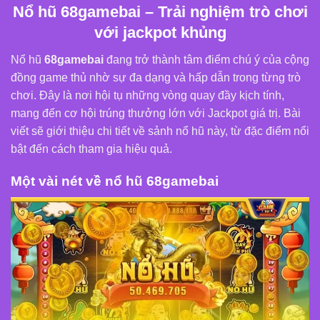
Nổ hũ 68gamebai – Trải nghiệm trò chơi
với jackpot khủng
Nổ hũ
68gamebai
đang trở thành tâm điểm chú ý của cộng
đồng game thủ nhờ sự đa dạng và hấp dẫn trong từng trò
chơi. Đây là nơi hội tụ những vòng quay đầy kịch tính,
mang đến cơ hội trúng thưởng lớn với Jackpot giá trị. Bài
viết sẽ giới thiệu chi tiết về sảnh nổ hũ này, từ đặc điểm nổi
bật đến cách tham gia hiệu quả.
Một vài nét về nổ hũ 68gamebai