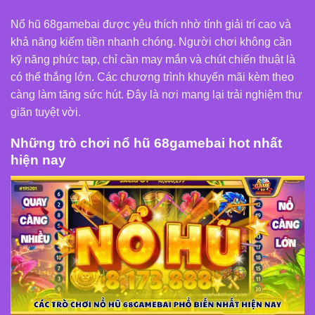
Nổ hũ 68gamebai được yêu thích nhờ tính giải trí cao và
khả năng kiếm tiền nhanh chóng. Người chơi không cần
kỹ năng phức tạp, chỉ cần may mắn và chút chiến thuật là
có thể thắng lớn. Các chương trình khuyến mãi kèm theo
càng làm tăng sức hút. Đây là nơi mang lại trải nghiệm thư
giãn tuyệt vời.
Những trò chơi nổ hũ 68gamebai hot nhất
hiện nay