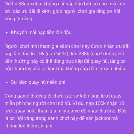
Nổ hũ 68gamebai không chỉ hấp dẫn bởi trò chơi mà còn
bởi các ưu đãi đi kèm, giúp người chơi gia tăng cơ hội
trúng thưởng.
Khuyến mãi nạp tiền lần đầu
Người chơi mới tham gia sảnh chơi này được nhận ưu đãi
nạp lần đầu từ 18k (nạp 500k) đến 288k (nạp 5 triệu). Số
tiền thưởng này có thể dùng trực tiếp để quay hũ, tăng cơ
hội chạm tay vào jackpot mà không cần đầu tư quá nhiều.
Sự kiện quay hũ miễn phí
Cổng game thường tổ chức các sự kiện tặng lượt quay
miễn phí cho người chơi nổ hũ. Ví dụ, nạp 100k nhận 10
lượt quay hoặc tham gia mini-game để nhận thưởng. Đây
là cơ hội vàng trong sảnh chơi này để săn jackpot mà
không tốn thêm chi phí.