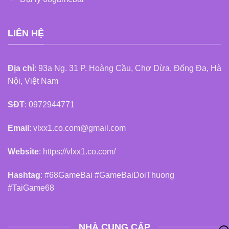
LIÊN HỆ
Địa chỉ
: 93a Ng. 31 P. Hoàng Cầu, Chợ Dừa, Đống Đa, Hà
Nội, Việt Nam
SĐT
: 0972944771
Email
:
vlxx1.co.com@gmail.com
Website
:
https://vlxx1.co.com/
Hashtag
: #68GameBai #GameBaiDoiThuong
#TaiGame68
NHÀ CUNG CẤP