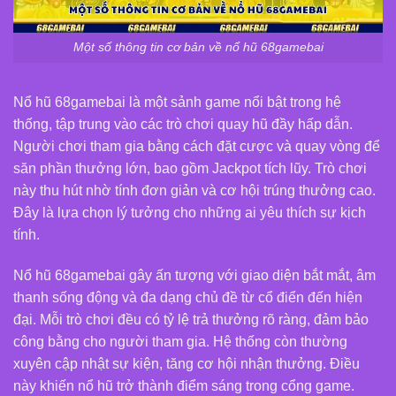
Một số thông tin cơ bản về nổ hũ 68gamebai
Nổ hũ 68gamebai là một sảnh game nổi bật trong hệ
thống, tập trung vào các trò chơi quay hũ đầy hấp dẫn.
Người chơi tham gia bằng cách đặt cược và quay vòng để
săn phần thưởng lớn, bao gồm Jackpot tích lũy. Trò chơi
này thu hút nhờ tính đơn giản và cơ hội trúng thưởng cao.
Đây là lựa chọn lý tưởng cho những ai yêu thích sự kịch
tính.
Nổ hũ 68gamebai gây ấn tượng với giao diện bắt mắt, âm
thanh sống động và đa dạng chủ đề từ cổ điển đến hiện
đại. Mỗi trò chơi đều có tỷ lệ trả thưởng rõ ràng, đảm bảo
công bằng cho người tham gia. Hệ thống còn thường
xuyên cập nhật sự kiện, tăng cơ hội nhận thưởng. Điều
này khiến nổ hũ trở thành điểm sáng trong cổng game.