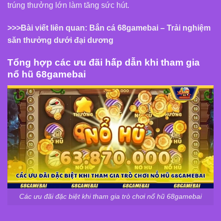
trúng thưởng lớn làm tăng sức hút.
>>>Bài viết liên quan:
Bắn cá 68gamebai
– Trải nghiệm
săn thưởng dưới đại dương
Tổng hợp các ưu đãi hấp dẫn khi tham gia
nổ hũ 68gamebai
Các ưu đãi đặc biệt khi tham gia trò chơi nổ hũ 68gamebai