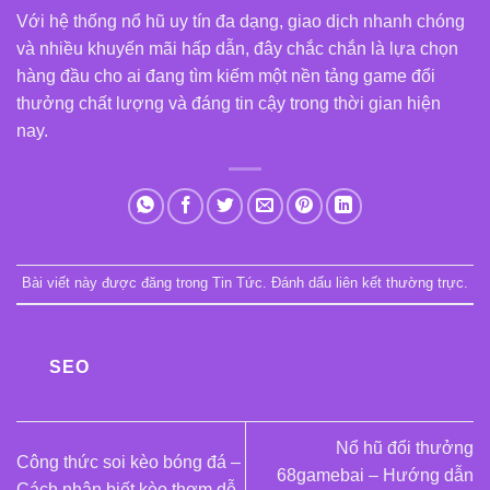
Với hệ thống nổ hũ uy tín đa dạng, giao dịch nhanh chóng
và nhiều khuyến mãi hấp dẫn, đây chắc chắn là lựa chọn
hàng đầu cho ai đang tìm kiếm một nền tảng game đổi
thưởng chất lượng và đáng tin cậy trong thời gian hiện
nay.
Bài viết này được đăng trong
Tin Tức
. Đánh dấu
liên kết thường trực
.
SEO
Nổ hũ đổi thưởng
Công thức soi kèo bóng đá –
68gamebai – Hướng dẫn
Cách nhận biết kèo thơm dễ