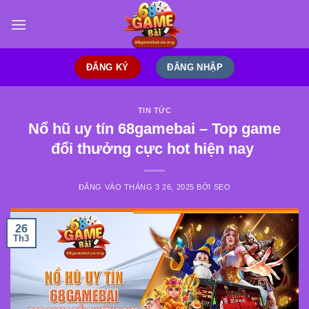
Bỏ
qua
nội
dung
ĐĂNG KÝ
ĐĂNG NHẬP
TIN TỨC
Nổ hũ uy tín 68gamebai – Top game
đổi thưởng cực hot hiện nay
ĐĂNG VÀO
THÁNG 3 26, 2025
BỞI
SEO
26
Th3