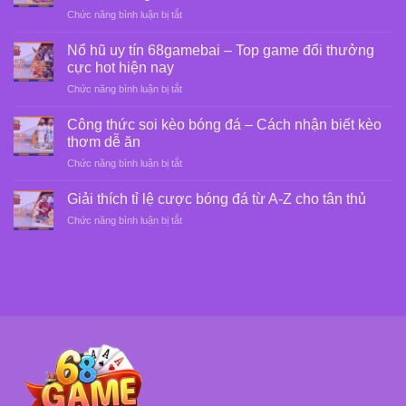
tế
Chức năng bình luận bị tắt
ở
68gamebai
Nổ
–
hũ
Nổ hũ uy tín 68gamebai – Top game đổi thưởng
Top
đổi
game
cực hot hiện nay
thưởng
quốc
Chức năng bình luận bị tắt
ở
68gamebai
tế
Nổ
–
dễ
hũ
Công thức soi kèo bóng đá – Cách nhận biết kèo
Hướng
chơi
uy
dẫn
thơm dễ ăn
dễ
tín
cách
trúng
Chức năng bình luận bị tắt
ở
68gamebai
nhận
thưởng
Công
–
thưởng
thức
Giải thích tỉ lệ cược bóng đá từ A-Z cho tân thủ
Top
cực
soi
game
nhanh
Chức năng bình luận bị tắt
ở
kèo
đổi
Giải
bóng
thưởng
thích
đá
cực
tỉ
–
hot
lệ
Cách
hiện
cược
nhận
nay
bóng
biết
đá
kèo
từ
thơm
A-
dễ
Z
ăn
cho
tân