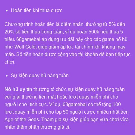
Hoàn tiền khi thua cược
Chương trình hoàn tiền là điểm nhấn, thường từ 5% đến
20% số tiền thua trong tuần, ví dụ hoàn 500k nếu thua 5
triệu. 68gamebai áp dụng ưu đãi này cho các game nổ hũ
như Wolf Gold, giúp giảm áp lực tài chính khi không may
mắn. Số tiền hoàn được cộng vào tài khoản để bạn tiếp tục
chơi.
Sự kiện quay hũ hàng tuần
Nổ hũ uy tín
thường tổ chức sự kiện quay hũ hàng tuần
với giải thưởng tiền mặt hoặc lượt quay miễn phí cho
người chơi tích cực. Ví dụ, 68gamebai có thể tặng 100
lượt quay miễn phí cho top 50 người cược nhiều nhất trên
Age of the Gods. Tham gia sự kiện giúp bạn vừa chơi vừa
nhận thêm phần thưởng giá trị.