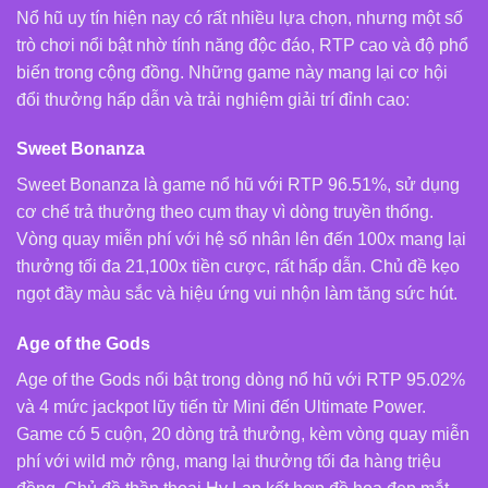
Nổ hũ uy tín hiện nay có rất nhiều lựa chọn, nhưng một số
trò chơi nổi bật nhờ tính năng độc đáo, RTP cao và độ phổ
biến trong cộng đồng. Những game này mang lại cơ hội
đổi thưởng hấp dẫn và trải nghiệm giải trí đỉnh cao:
Sweet Bonanza
Sweet Bonanza là game nổ hũ với RTP 96.51%, sử dụng
cơ chế trả thưởng theo cụm thay vì dòng truyền thống.
Vòng quay miễn phí với hệ số nhân lên đến 100x mang lại
thưởng tối đa 21,100x tiền cược, rất hấp dẫn. Chủ đề kẹo
ngọt đầy màu sắc và hiệu ứng vui nhộn làm tăng sức hút.
Age of the Gods
Age of the Gods nổi bật trong dòng nổ hũ với RTP 95.02%
và 4 mức jackpot lũy tiến từ Mini đến Ultimate Power.
Game có 5 cuộn, 20 dòng trả thưởng, kèm vòng quay miễn
phí với wild mở rộng, mang lại thưởng tối đa hàng triệu