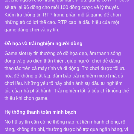
sẽ trả lại 96 đồng cho mỗi 100 đồng cược về lý thuyết.
Kiểm tra thông tin RTP trong phần mô tả game để chọn
những trò có lợi thế cao. RTP cao là dấu hiệu của một
game đáng chơi và uy tín.
Đồ họa và trải nghiệm người dùng
Game slot uy tín thường có đồ họa đẹp, âm thanh sống
động và giao diện thân thiện, giúp người chơi dễ dàng
thao tác trên cả máy tính và di động. Trò chơi được tối ưu
hóa để không giật lag, đảm bảo trải nghiệm mượt mà dù
chơi lâu. Những yếu tố này phản ánh sự đầu tư nghiêm
túc của nhà phát hành. Trải nghiệm tốt là tiêu chí không thể
thiếu khi chọn game.
Hệ thống thanh toán minh bạch
Nổ hũ uy tín cần có hệ thống nạp rút tiền nhanh chóng, rõ
ràng, không ẩn phí, thường được hỗ trợ qua ngân hàng, ví