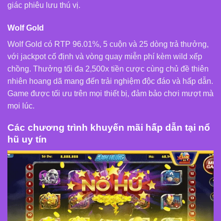
giác phiêu lưu thú vị.
Wolf Gold
Wolf Gold có RTP 96.01%, 5 cuộn và 25 dòng trả thưởng,
với jackpot cố định và vòng quay miễn phí kèm wild xếp
chồng. Thưởng tối đa 2,500x tiền cược cùng chủ đề thiên
nhiên hoang dã mang đến trải nghiệm độc đáo và hấp dẫn.
Game được tối ưu trên mọi thiết bị, đảm bảo chơi mượt mà
mọi lúc.
Các chương trình khuyến mãi hấp dẫn tại nổ
hũ uy tín