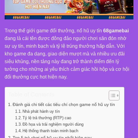
Trong thế giới game đổi thưởng, nổ hũ uy tín
68gamebai
đang là cái tên được đông đảo người chơi săn đón nhờ
sự uy tín, minh bạch và tỷ lệ trúng thưởng hấp dẫn. Với
kho game đa dạng, giao diện mượt mà và nhiều ưu đãi
siêu khủng, nền tảng này đang trở thành điểm đến lý
tưởng cho những ai yêu thích cảm giác hồi hộp và cơ hội
đổi thưởng cực hot hiện nay.
Table of Contents
Đánh giá chi tiết các tiêu chí chọn game nổ hũ uy tín
Nhà phát hành uy tín
Tỷ lệ trả thưởng (RTP) cao
Đồ họa và trải nghiệm người dùng
Hệ thống thanh toán minh bạch
Top 5 trò chơi nổ hũ uy tín nhất hiện nay