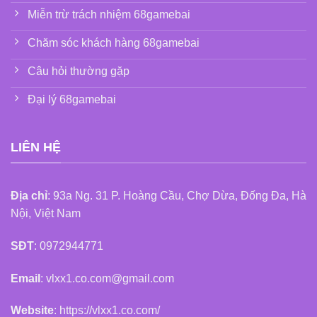
Miễn trừ trách nhiệm 68gamebai
Chăm sóc khách hàng 68gamebai
Câu hỏi thường gặp
Đại lý 68gamebai
LIÊN HỆ
Địa chỉ
: 93a Ng. 31 P. Hoàng Cầu, Chợ Dừa, Đống Đa, Hà
Nội, Việt Nam
SĐT
: 0972944771
Email
:
vlxx1.co.com@gmail.com
Website
:
https://vlxx1.co.com/