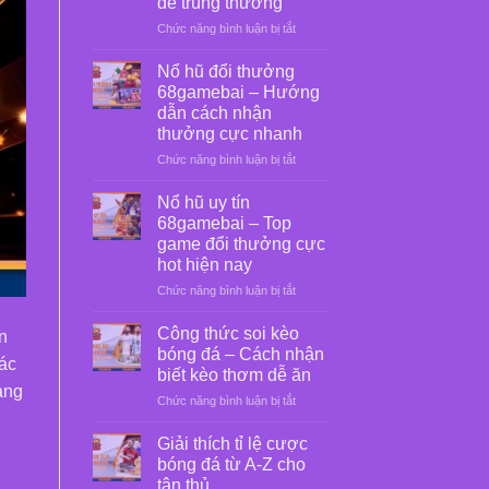
dễ trúng thưởng
Chức năng bình luận bị tắt
ở
Nổ
hũ
Nổ hũ đổi thưởng
quốc
68gamebai – Hướng
tế
dẫn cách nhận
68gamebai
thưởng cực nhanh
–
Top
Chức năng bình luận bị tắt
ở
game
Nổ
quốc
hũ
Nổ hũ uy tín
tế
đổi
68gamebai – Top
dễ
thưởng
game đổi thưởng cực
chơi
68gamebai
hot hiện nay
dễ
–
trúng
Hướng
Chức năng bình luận bị tắt
ở
thưởng
dẫn
Nổ
cách
hũ
Công thức soi kèo
n
nhận
uy
bóng đá – Cách nhận
các
thưởng
tín
biết kèo thơm dễ ăn
cực
68gamebai
ang
Chức năng bình luận bị tắt
nhanh
ở
–
Công
Top
thức
game
Giải thích tỉ lệ cược
soi
đổi
bóng đá từ A-Z cho
kèo
thưởng
tân thủ