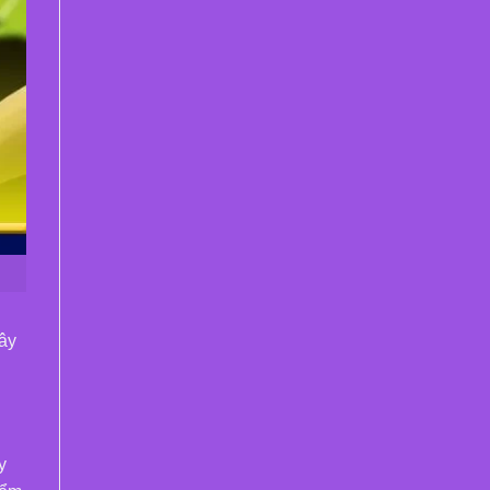
đây
y