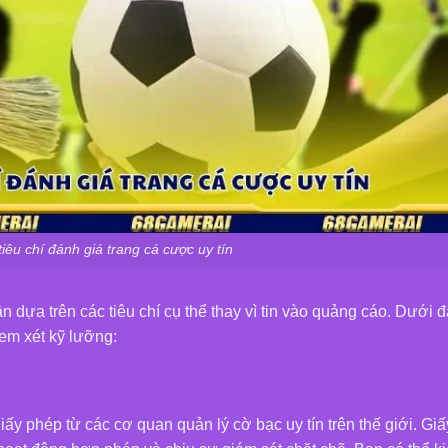
tiêu chí đánh giá trang cá cược uy tín
 dựa trên các tiêu chí cụ thể thay vì tin vào quảng cáo. Dưới 
em xét kỹ lưỡng:
iấy phép từ các cơ quan quản lý cờ bạc uy tín trên thế giới. Giấ