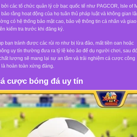
p bởi các tổ chức quản lý cờ bạc quốc tế như PAGCOR, Isle of 
bảo rằng hoạt động của họ tuân thủ pháp luật và không gian lậ
ờng có hệ thống bảo mật cao, bảo vệ thông tin cá nhân và giao
nên kiểm tra trước khi đăng ký.
úp bạn tránh được các rủi ro như bị lừa đảo, mất tiền oan hoặc
không uy tín thường đưa ra tỷ lệ kèo ảo để dụ người chơi, sau đó
 chất lượng sẽ mang lại sự an tâm và trải nghiệm cá cược công
u là hoàn toàn xứng đáng.
cá cược bóng đá uy tín