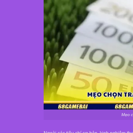
Mẹo c